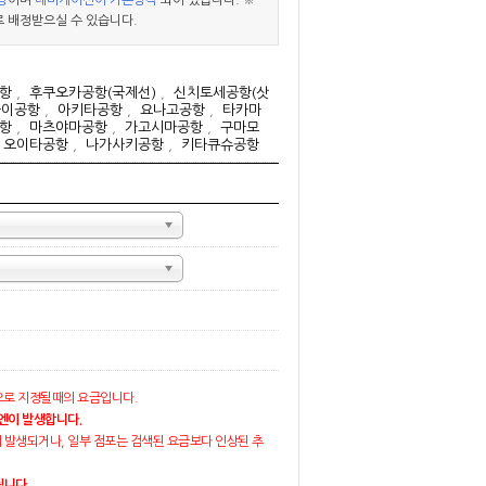
량
이며
내비게이션이 기본장착
되어 있습니다. ※
 배정받으실 수 있습니다.
항
,
후쿠오카공항(국제선)
,
신치토세공항(삿
다이공항
,
아키타공항
,
요나고공항
,
타카마
항
,
마츠야마공항
,
가고시마공항
,
구마모
,
오이타공항
,
나가사키공항
,
키타큐슈공항
랜덤으로 지정될때의 요금입니다.
0엔이 발생합니다.
 발생되거나, 일부 점포는 검색된 요금보다 인상된 추
됩니다.