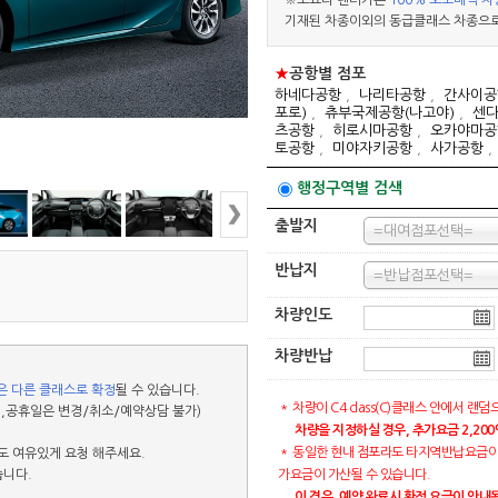
※토요타 렌터카는
100% 오토매틱 차
기재된 차종이외의 동급클래스 차종으로
★
공항별 점포
하네다공항
,
나리타공항
,
간사이공
포로)
,
츄부국제공항(나고야)
,
센
츠공항
,
히로시마공항
,
오카야마공
토공항
,
미야자키공항
,
사가공항
행정구역별 검색
출발지
=대여점포선택=
반납지
=반납점포선택=
차량인도
차량반납
은 다른 클래스로 확정
될 수 있습니다.
＊ 차량이 C4 class(C)클래스 안에서 
,공휴일은 변경/취소/예약상담 불가)
차량을 지정하실 경우, 추가요금 2,20
＊ 동일한 현내 점포라도 타지역반납요금이
 여유있게 요청 해주세요.
습니다.
가요금이 가산될 수 있습니다.
이 경우, 예약 완료시 확정 요금이 안내