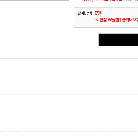
0엔
결제금액
:
※ 안심 W플랜 ( 풀커버보험,