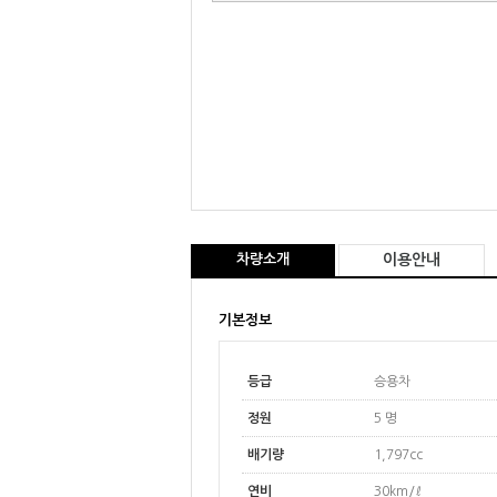
차량소개
이용안내
기본정보
등급
승용차
정원
5 명
배기량
1,797cc
연비
30km/ℓ