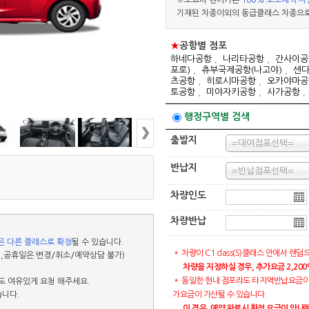
※토요타 렌터카는
100% 오토매틱 차
기재된 차종이외의 동급클래스 차종으로
★
공항별 점포
하네다공항
,
나리타공항
,
간사이공
포로)
,
츄부국제공항(나고야)
,
센
츠공항
,
히로시마공항
,
오카야마공
토공항
,
미야자키공항
,
사가공항
행정구역별 검색
출발지
=대여점포선택=
반납지
=반납점포선택=
차량인도
차량반납
은 다른 클래스로 확정
될 수 있습니다.
＊ 차량이 C1 class(S)클래스 안에서 
,공휴일은 변경/취소/예약상담 불가)
차량을 지정하실 경우, 추가요금 2,20
＊ 동일한 현내 점포라도 타지역반납요금이
 여유있게 요청 해주세요.
습니다.
가요금이 가산될 수 있습니다.
이 경우, 예약 완료시 확정 요금이 안내