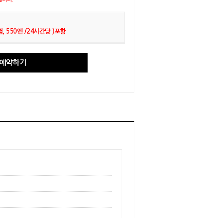
 550엔 /24시간당 )포함
예약하기