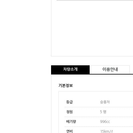
차량소개
이용안내
기본정보
등급
승용차
정원
5 명
배기량
996cc
연비
15km/ℓ