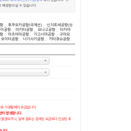
량
이며
내비게이션이 기본장착
되어 있습니다. ※
 배정받으실 수 있습니다.
항
,
후쿠오카공항(국제선)
,
신치토세공항(삿
다이공항
,
아키타공항
,
요나고공항
,
타카마
항
,
마츠야마공항
,
가고시마공항
,
구마모
,
오이타공항
,
나가사키공항
,
키타큐슈공항
랜덤으로 지정될때의 요금입니다.
0엔이 발생합니다.
 발생되거나, 일부 점포는 검색된 요금보다 인상된 추
됩니다.