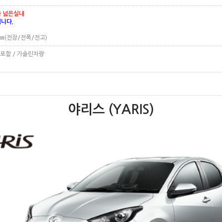
 넓은실내
니다.
00㎜(전장/전폭/전고)
포함 / 가솔린차량
야리스 (YARIS)