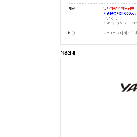
제원
유사차량:기아모닝보다
※일본경차는 660㏄입
Trunk - 3
3,940/1,695/1,5
비고
오토매틱 / 내비게이션
이용안내