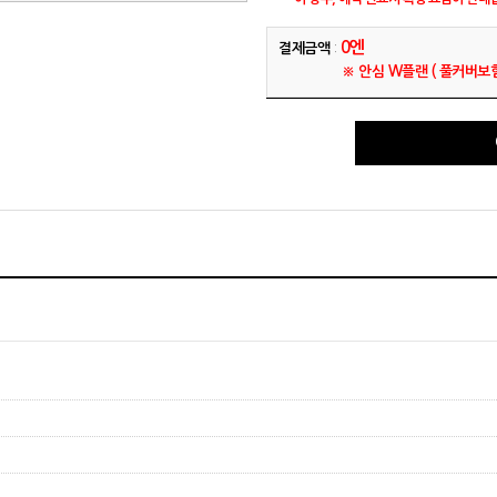
0엔
결제금액
:
※ 안심 W플랜 ( 풀커버보험,